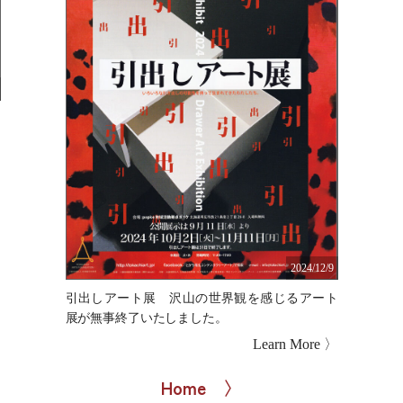
」
知
〉
2024/12/9
引出しアート展 沢山の世界観を感じるアート
展が無事終了いたしました。
Learn More 〉
Home 〉