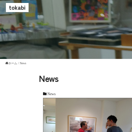
tokabi
ホーム
/
News
News
News